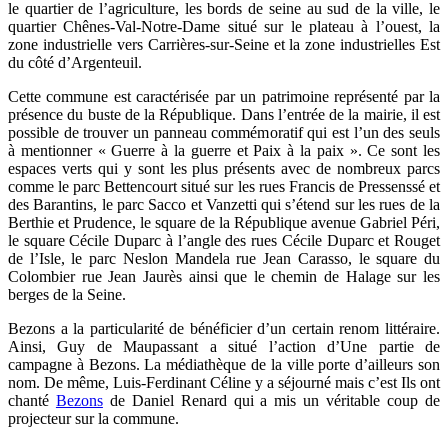
le quartier de l’agriculture, les bords de seine au sud de la ville, le
quartier Chênes-Val-Notre-Dame situé sur le plateau à l’ouest, la
zone industrielle vers Carrières-sur-Seine et la zone industrielles Est
du côté d’Argenteuil.
Cette commune est caractérisée par un patrimoine représenté par la
présence du buste de la République. Dans l’entrée de la mairie, il est
possible de trouver un panneau commémoratif qui est l’un des seuls
à mentionner « Guerre à la guerre et Paix à la paix ». Ce sont les
espaces verts qui y sont les plus présents avec de nombreux parcs
comme le parc Bettencourt situé sur les rues Francis de Pressenssé et
des Barantins, le parc Sacco et Vanzetti qui s’étend sur les rues de la
Berthie et Prudence, le square de la République avenue Gabriel Péri,
le square Cécile Duparc à l’angle des rues Cécile Duparc et Rouget
de l’Isle, le parc Neslon Mandela rue Jean Carasso, le square du
Colombier rue Jean Jaurès ainsi que le chemin de Halage sur les
berges de la Seine.
Bezons a la particularité de bénéficier d’un certain renom littéraire.
Ainsi, Guy de Maupassant a situé l’action d’Une partie de
campagne à Bezons. La médiathèque de la ville porte d’ailleurs son
nom. De même, Luis-Ferdinant Céline y a séjourné mais c’est Ils ont
chanté
Bezons
de Daniel Renard qui a mis un véritable coup de
projecteur sur la commune.