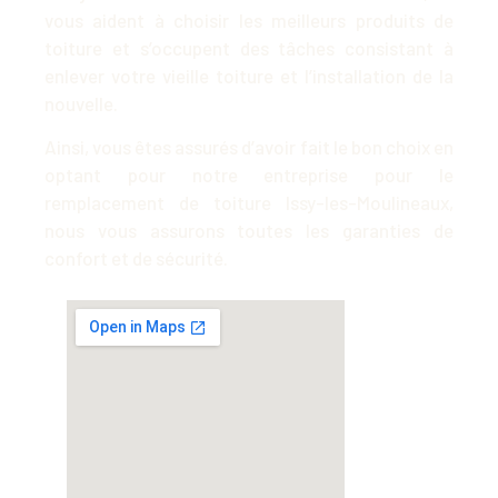
vous aident à choisir les meilleurs produits de
toiture et s’occupent des tâches consistant à
enlever votre vieille toiture et l’installation de la
nouvelle.
Ainsi, vous êtes assurés d’avoir fait le bon choix en
optant pour notre entreprise pour le
remplacement de toiture Issy-les-Moulineaux,
nous vous assurons toutes les garanties de
confort et de sécurité.