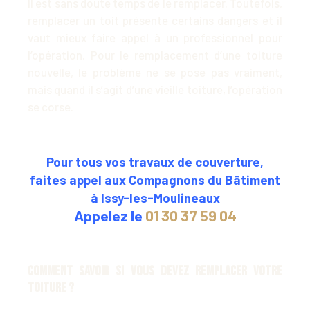
Il est sans doute temps de le remplacer. Toutefois,
remplacer un toit présente certains dangers et il
vaut mieux faire appel à un professionnel pour
l’opération. Pour le remplacement d’une toiture
nouvelle, le problème ne se pose pas vraiment,
mais quand il s’agit d’une vieille toiture, l’opération
se corse.
Pour tous vos travaux de couverture,
faites appel aux Compagnons du Bâtiment
à Issy-les-Moulineaux
Appelez le
01 30 37 59 04
Comment savoir si vous devez remplacer votre
toiture ?