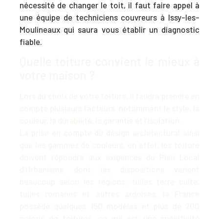
nécessité de changer le toit, il faut faire appel à
une équipe de techniciens
couvreurs à Issy-les-
Moulineaux
qui saura vous établir un diagnostic
fiable.
Quelle toiture convient le mieux à
votre maison ?
Lors du choix de votre toiture, il faudra prendre en
compte plusieurs facteurs, notamment le style, la
couleur, la durabilité, la garantie et l’isolation.
La prise en compte du design architectural ainsi
que les gammes de couleurs, en effet, les toiture
doivent répondre aux exigences du Plan Local
d’Urbanisme dont les dispositions varient
beaucoup selon les régions: tuiles terre cuite,
tuiles romanes et autres ardoises, la France
possède quelques 150 modèles et plus de 200
coloris de toitures, ce qui est une spécificité