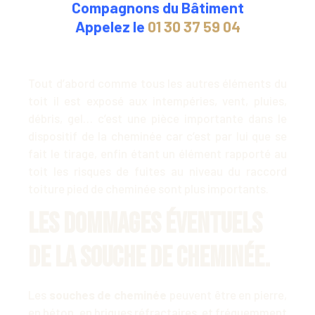
Compagnons du Bâtiment
Appelez le
01 30 37 59 04
Tout d’abord comme tous les autres éléments du
toit il est exposé aux intempéries, vent, pluies,
débris, gel… c’est une pièce importante dans le
dispositif de la cheminée car c’est par lui que se
fait le tirage, enfin étant un élément rapporté au
toit les risques de fuites au niveau du raccord
toiture pied de cheminée sont plus importants.
Les dommages éventuels
de la souche de cheminée.
Les
souches de cheminée
peuvent être en pierre,
en béton, en briques réfractaires et fréquemment