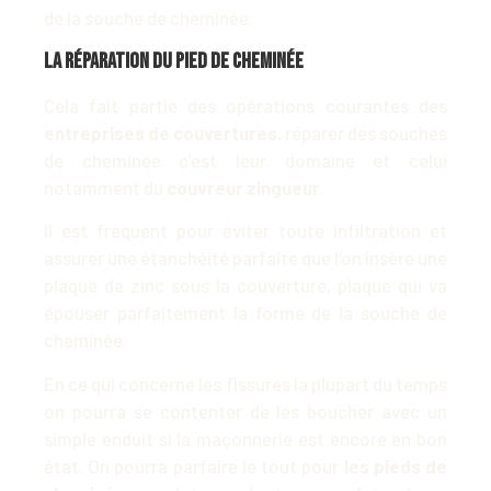
de la souche de cheminée.
La réparation du pied de cheminée
Cela fait partie des opérations courantes des
entreprises de couvertures
, réparer des souches
de cheminée c’est leur domaine et celui
notamment du
couvreur zingueur
.
Il est fréquent pour éviter toute infiltration et
assurer une étanchéité parfaite que l’on insère une
plaque de zinc sous la couverture, plaque qui va
épouser parfaitement la forme de la souche de
cheminée.
En ce qui concerne les fissures la plupart du temps
on pourra se contenter de les boucher avec un
simple enduit si la maçonnerie est encore en bon
état. On pourra parfaire le tout pour
les pieds de