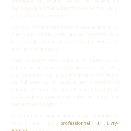
cheminée
en briques brutes, en faisant un
habillage de mortier, qui renforcera la structure et
protégera la maçonnerie.
Enfin en cas de maçonnerie en mauvaise état on
n’aura pas d’autre choix que de reconstruire le
tout au plus vite pour éviter tout problème et
écarter tous dangers.
C’est la raison pour laquelle la réparation de
cheminées sur toiture est réglementée. En effet,
une cheminée dont la souche présente des signes
de faiblesse ou de rupture est synonyme de
danger. Elle peut s’écrouler, blesser les habitants
de la maison mais aussi, selon sa chute, des
passants extérieurs.
Faire contrôler régulièrement votre cheminée de
toiture par un
professionnel à Livry-
Gargan
permet de lancer la réparation dans les